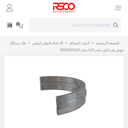
0
الصفحة الرئيسية
>
أدوات السباكة
>
آلة لحام البولي ايثيلين
>
فک دستگاه
جوش پلی اتیلن سایز 110 مدل QSISA25110