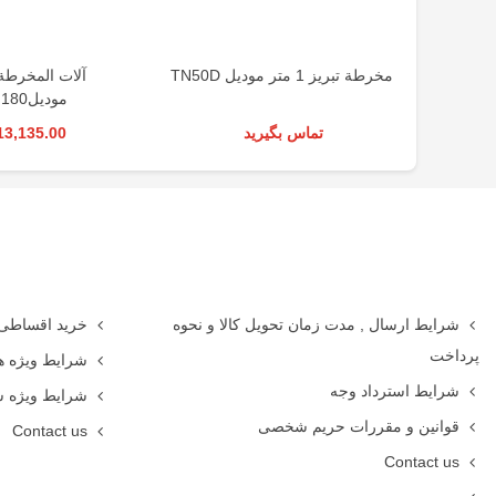
مخرطة تبريز 1 متر موديل TN50D
مودیلMLM180
تماس بگیرید
13,135.00 د.إ.‏
شرایط ارسال , مدت زمان تحویل کالا و نحوه
خرید اقساطی
پرداخت
شرایط ویژه ه
شرایط استرداد وجه
شرایط ویژه 
قوانین و مقررات حریم شخصی
Contact us
Contact us