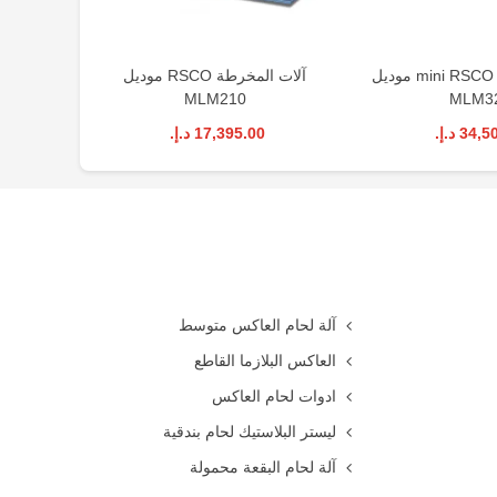
آلات المخرطة mini RSCO مودیل
آلات المخرطة RSCO مودیل
MLM210
MLM3
34 د.إ.‏
17,395.00 د.إ.‏
آلة لحام العاكس متوسط
العاكس البلازما القاطع
ادوات لحام العاكس
ليستر البلاستيك لحام بندقية
آلة لحام البقعة محمولة