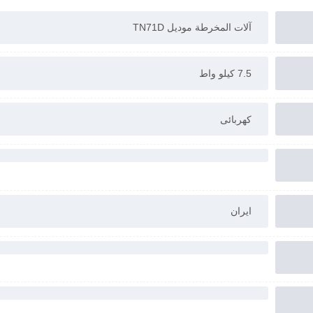
آلات المخرطة مودیل TN71D
7.5 کیلو واط
کهربائی
ایران