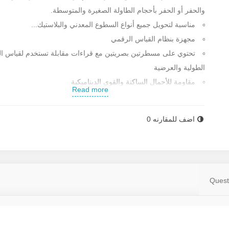
والحفر أو الحفر بأحجام الطاولة الصغيرة والمتوسطة.
مناسبة لتحويل جميع أنواع السطوع المعدني والبلاستيك...
مجهزة بنظام القياس الرقمي
تحتوي على مسطرتين بصريتين مع قراءات مقابلة تستخدم لقياس ا
الطولية والعرضية
مقاومة للأحمال الساكنة والقوى الديناميكية
Read more
التروس والقنوات الطولية للطاولة مطلية ورجم
الطاقة: 7.5 كيلو واط
اضف للمقارنه
0
قطر العامل: 960 ملم
آلية العودة السريعة في الحركات الطولية والعرضية
أجزاء التصنيع بدقة عالية ونعومة السطح المناسبة
المخروط الأمامي للمحور الرئيسي طبقاً لمعيار DIN55027
Quest
بناء دولة إيران
متوفر بارخص الاسعار و اعلی جودة فی مبیعات رستگار صنعت الص
للمزید من المعلومات و معرفة سعر هذه الجهاز اتصلو بمکتب مبیعا
رستگار صنعت