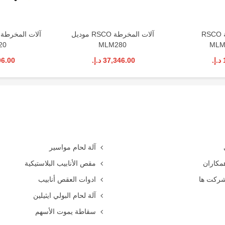
آلات المخرطة RSCO
آلات المخرطة RSCO مودیل
20
MLM280
37,346.00 د.إ.‏
,506.00
آلة لحام مواسير
مکاران
مقص الأنابيب البلاستيكية
شرکت ها
ادوات العقص أنابيب
آلة لحام البولي ايثيلين
سقاطة يموت الأسهم