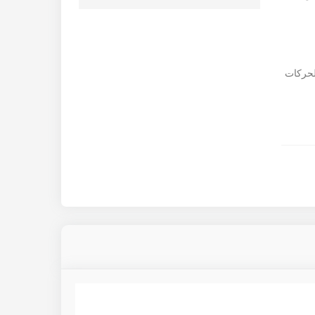
لحركات
ناعی
ت