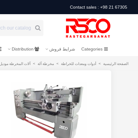
Contact sales : +98 21 67305
Categories
شرایط فروش
Distribution
الصفحة الرئيسية
>
أدوات ومعدات للخراطة
>
مخرطة آلة
>
آلات المخرطة مودیل N71D