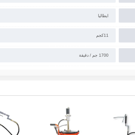
ایطالیا
11کجم
1700 جم / دقيقة