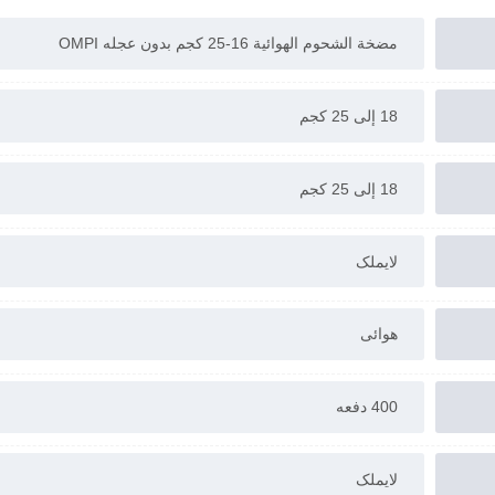
مضخة الشحوم الهوائية 16-25 کجم بدون عجله OMPI
18 إلى 25 كجم
18 إلى 25 كجم
لایملک
هوائی
400 دفعه
لایملک