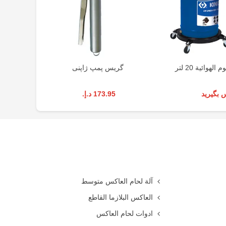
وائية 20 لتر
گریس پمپ ژاپنی
گریس
 بگیرید
173.95 د.إ.‏
آلة لحام العاكس متوسط
العاكس البلازما القاطع
ادوات لحام العاكس