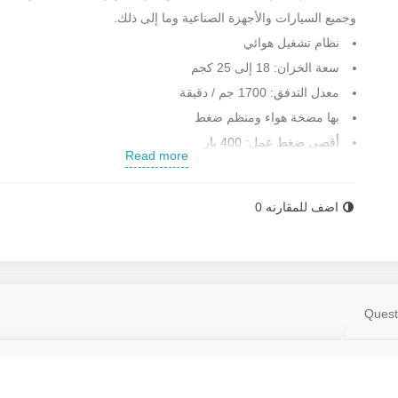
وجميع السيارات والأجهزة الصناعية وما إلى ذلك.
نظام تشغيل هوائي
سعة الخزان: 18 إلى 25 كجم
معدل التدفق: 1700 جم / دقيقة
بها مضخة هواء ومنظم ضغط
أقصى ضغط عمل: 400 بار
Read more
تصميم فريد ومريح
تحتوي على مضخة هواء ومنظم ضغط وخرطوم مرن بطول 3 أمتار
اضف للمقارنه
0
الابعاد: 930 * 390 * 240 ملم
الوزن: 11 كجم
صنع في ايطاليا
قم بشراء شحم مضخة الهواء بأفضل الأسعار المعقولة على موقع
Quest
Rastegar Sanat
لمزيد من المعلومات وسعر شحم مضخة الهواء ، اتصل بمكتب مبيع
Rastegar Sanat.