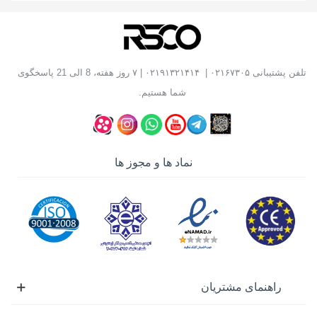
استفاده قرار می گیرد.
انواع
نازل سشوار صنعتی
انواع سری سشوار صنعتی مدل های متفاوتی داشته و شامل
تلفن پشتیبانی
۰۲۱۶۷۳۰۵
|
۰۲۱۹۱۳۲۱۴۱۴
| ۷ روز هفته، 8 الی 21 پاسخگوی
موارد زیادی می شود که در زیر به آن ها اشاره می کنیم:
شما هستیم.
سری سشوار صنعتی میله ای
سری سشوار صنعتی پهن
نازل سشوار صنعتی
لوله ای
نماد ها و مجوز ها
نازل سشوار سر کج
سری سشوار آینه ای
غلطک جوشکاری
از این ابزار جهت چسباندن و یا نگهداری دو سطح
پلاستیکی در زمان جوشکاری استفاده می شود.
کاردک جوشکاری
راهنمای مشتریان
از کاردک جوشکاری جهت لبه برداری و پلیسه گیری سطوح
مختلف در فرآیند جوشکاری استفاده می شود.