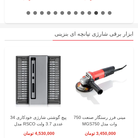
ابزار برقی شارژی تپانچه ای بنزینی
ر محک
مینی فرز رستگار صنعت 750
پیچ گوشتی شارژی خودکاری 34
وات مدل MGS750
عددی 3.7 ولت RSCO مدل
SRD34
3,450,000 تومان
4,530,000 تومان