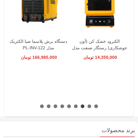
الکترود خشک کن (آون
دستگاه برش پلاسما صبا الکتریک
جوشکاری) رستگار صنعت مدل
مدل PL-INV-122
رس
CD-70
14,350,000 تومان
166,985,000 تومان
برند محصولات