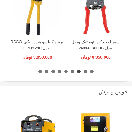
ور
سیم لخت کن اتوماتیک وصل
پرس کابلشو هیدرولیکی RSCO
مدل vessel 3000B
مدل CPHY240
6,350,000 تومان
9,850,000 تومان
جوش و برش