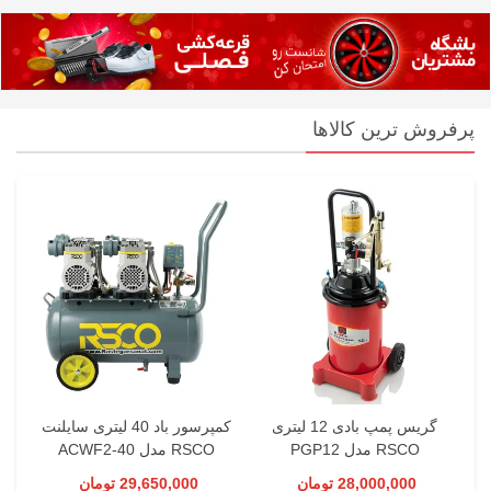
پرفروش ترین کالاها
نیکس
گریس پمپ بادی 12 لیتری
کمپرسور باد 40 لیتری سایلنت
ص
RSCO مدل PGP12
RSCO مدل ACWF2-40
28,000,000 تومان
29,650,000 تومان