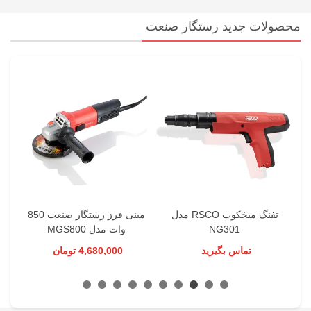
محصولات جدید رستگار صنعت
1177
تفنگ میخکوب RSCO مدل
مینی فرز رستگار صنعت 850
NG301
وات مدل MGS800
تماس بگیرید
4,680,000 تومان