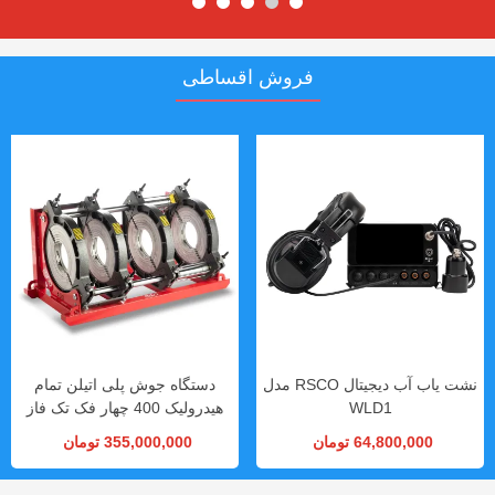
فروش اقساطی
نشت یاب آب دیجیتال RSCO مدل
دستگاه جوش پلی اتیلن تمام
WLD1
هیدرولیک 400 چهار فک تک فاز
RSCO مدل HPD-400
64,800,000 تومان
355,000,000 تومان