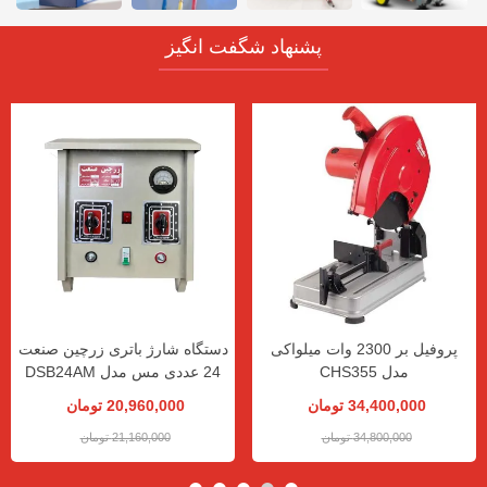
پشنهاد شگفت انگیز
پروفیل بر 2300 وات میلواکی
دستگاه شارژ باتری زرچین صنعت
مدل CHS355
24 عددی مس مدل DSB24AM
34,400,000 تومان
20,960,000 تومان
34,800,000 تومان
21,160,000 تومان