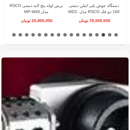
میلیمتر RSCO مدل
دستگاه جوش پلی اتیلن دستی
پرس لوله پنج لایه دستی RSCO
فن
160 دو فک RSCO مدل MD2-
مدل MP-W40
160
78,000,000 تومان
20,800,000 تومان