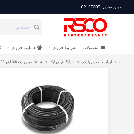
02167305
شماره تماس :
محصولات
شرایط فروش
عاملیت فروش
خانه
>
ابزار آلات هیدرولیکی
>
شیلنگ هیدرولیک
>
شیلنگ هیدرولیک 3/8 اینچ 30 متر RSCO مدل QHPSH3/8