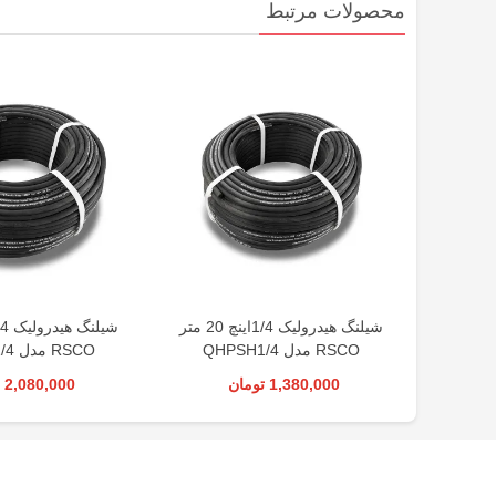
محصولات مرتبط
شیلنگ هیدرولیک 1/4اینچ 20 متر
RSCO مدل QHPSH1/4
RSCO مدل QHPSH1/4
1,380,000 تومان
2,080,000 تومان