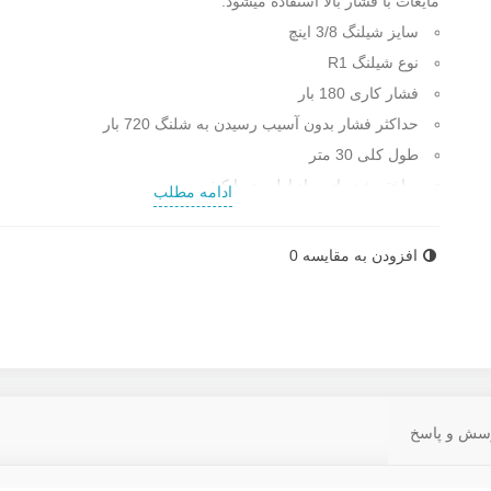
مایعات با فشار بالا استفاده میشود.
سایز شیلنگ 3/8 اینچ
نوع شیلنگ R1
فشار کاری 180 بار
حداکثر فشار بدون آسیب رسیدن به شلنگ 720 بار
طول کلی 30 متر
ساخته شده از مواد اولیه ی با کیفیت
ادامه مطلب
ساخت کشور چین درجه یک
برای اطلاعات بیشتر از
قیمت شیلنگ هیدرولیک
با دفتر فروش رستگ
افزودن به مقایسه
0
صنعت تماس بگیرید.
سش و پاسخ