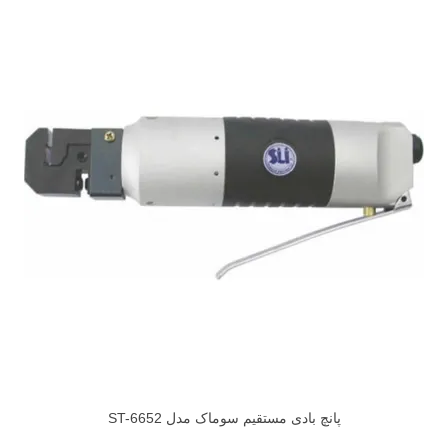
پانچ بادی مستقیم سوماک مدل ST-6652