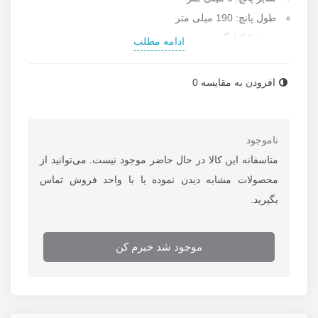
طول پانچ: 190 میلی متر
وزن: 1 کیلوگرم
ادامه مطلب
طراحی خاص و ارگونومیک
6 ماه گارانتی و 5 سال خدمات پس از فروش
افزودن به مقایسه
0
کشور سازنده: تایوان
برای اطلاعات بیشتر از
قیمت انواع پانچ بادی
به سایت
رستگار صنعت مراجعه نمایید.
ناموجود
متاسفانه این کالا در حال حاضر موجود نیست. می‌توانید از
محصولات مشابه دیدن نموده یا با واحد فروش تماس
بگیرید.
موجود شد خبرم کن