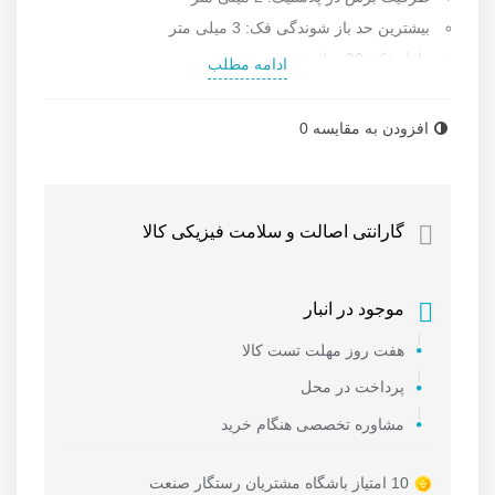
بیشترین حد باز شوندگی فک: 3 میلی متر
طول فک: 30 میلی متر
ادامه مطلب
میانگین هوای مصرفی: 0.06 لیتر در دقیقه
میانگین فشار باد کاری: 90 PSI
افزودن به مقایسه
0
میزان فشار دستگاه: 40 بار
وزن: 130 گرم
اندازه: 120 میلی متر
گارانتی اصالت و سلامت فیزیکی کالا
دارای 6 ماه گارانتی و خدمات پس از فروش
کشور سازنده: تایوان
برای اطلاعات بیشتر از
قیمت انواع سیم چین بادی
به سایت
موجود در انبار
رستگار صنعت مراجعه نمایید.
هفت روز مهلت تست کالا
پرداخت در محل
مشاوره تخصصی هنگام خرید
10 امتیاز باشگاه مشتریان رستگار صنعت