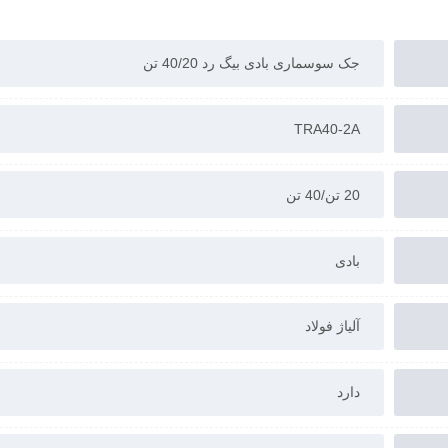
وزن: 62 کیلوگرم
برای اطلاع از
قیمت جک سوسماری بادی
با دفتر فروش رستگار ص
جک سوسماری بادی بیگ رد 40/20 تن
تماس بگیرید.
TRA40-2A
20 تن/40 تن
بادی
آلیاژ فولاد
دارد