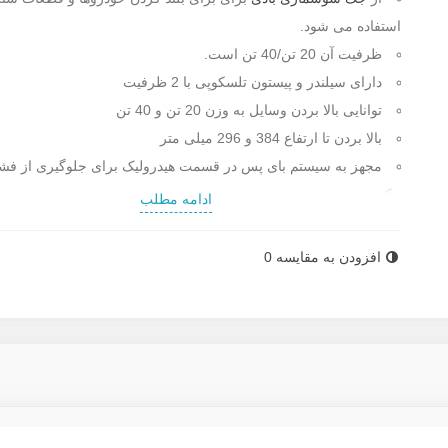
استفاده می شود.
ظرفیت آن 20 تن/40 تن است.
دارای سیلندر و پیستون تلسکوپی با 2 ظرفیت
توانایی بالا بردن وسایل به وزن 20 تن و 40 تن
بالا بردن تا ارتفاع 384 و 296 میلی متر
مجهز به سیستم بای پس در قسمت هیدرولیک برای جلوگیری از فشا
جک
ادامه مطلب
فشار کاری هوا: 0.9 تا 1.2 مگاپاسکال ( 9 تا 12 بار )
دارای 2 واسطه افزایش ارتفاع به طول 75 و 45 میلی متر
افزودن به مقایسه
0
دارای دسته بلند برای قرار دادن جک در نقاط سخت و دشوار
توانایی تنظیم فک های تلسکوپی با توجه به وزن قطعه
مجهز به قفل سه مرحله یی دسته
دارای چرخ برای حمل و نقل
ارتفاع آن در حالت جمع شده: 190 میلی متر
ارتفاع در حالت باز شده: 384 / 296 میلی متر
کشور سازنده : چین تحت لیسانس آمریکا