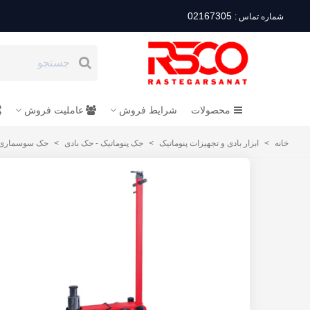
02167305
شماره تماس :
محصولات
شرایط فروش
عاملیت فروش
خانه
>
ابزار بادی و تجهیزات پنوماتیک
>
جک پنوماتیک - جک بادی
>
جک سوسماری بادی بیگ رد 0/20