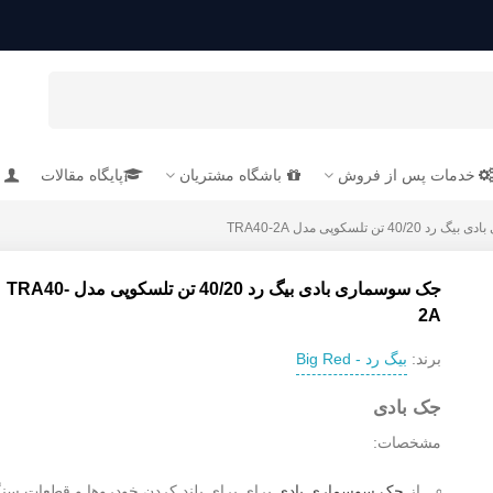
خدمات پس از فروش
باشگاه مشتریان
پایگاه مقالات
4 تن تلسکوپی مدل TRA40-2A
جک سوسماری بادی بیگ رد 40/20 تن تلسکوپی مدل TRA40-
2A
بیگ رد - Big Red
برند:
جک بادی
مشخصات:
از
جک سوسماری بادی
برای برای بلند کردن خودروها و قطعات سن