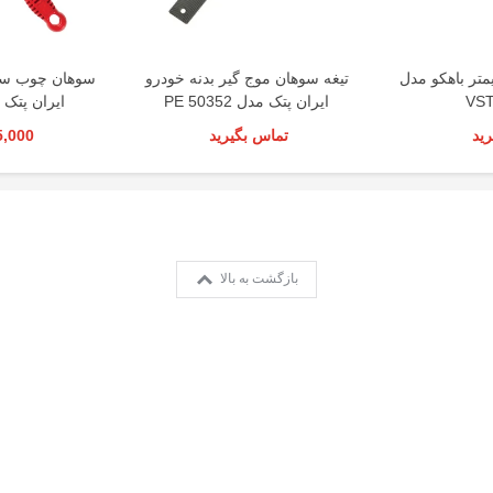
لز 300 میلیمتر باهکو مدل
تیغه سوهان موج گیر بدنه خودرو
VST
ایران پتک مدل PE 50352
ایران پتک مدل 2
ید
تماس بگیرید
645,000 
بازگشت به بالا