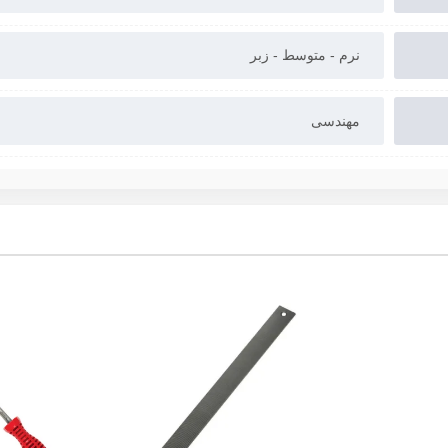
نرم - متوسط - زبر
مهندسی