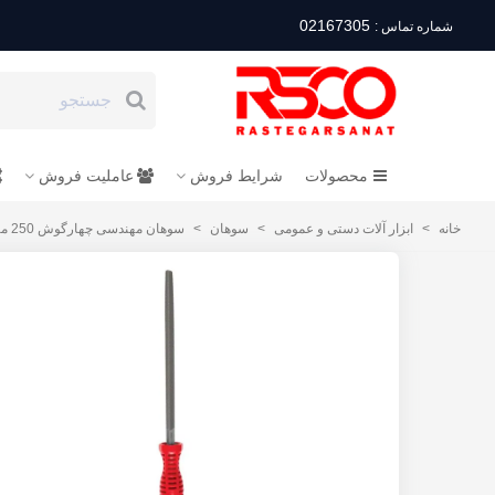
02167305
شماره تماس :
محصولات
شرایط فروش
عاملیت فروش
خانه
>
ابزار آلات دستی و عمومی
>
سوهان
>
سوهان مهندسی چهارگوش 250 میلیمتر ایران پتک مدل PB 25250