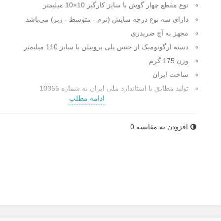
نوع مقطع چهار گوش با سایز کارگیر
10×10 میلیمتر
دارای سه نوع درجه سایش (نرم - متوسط - زبر) می‌باشد
مجهز به آج ضربدری
دسته ارگونومیک از جنس پلی پروپیلن با سایز 110 میلیمتر
وزن 175 گرم
ساخت ایران
تولید مطابق با استاندارد ملی ایران به شماره 10355
ادامه مطلب
قابل استفاده برای نرم کردن، تیز کردن و صاف کردن و تمیز کرد
تقریبا همه مواد
افزودن به مقایسه
0
سایزهای دیگر:
100 میلیمتر
/
150 میلیمتر
/
200 میلیمتر
/
300 میلیمتر
/
میلیمتر