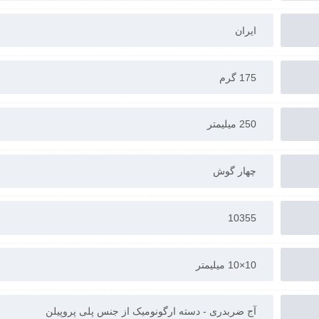
ایران
175 گرم
250 میلیمتر
چهار گوش
10355
10×10 میلیمتر
آج ضربدری - دسته ارگونومیک از جنس پلی پروپیلن