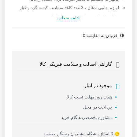
لوازم جانبی: ذغال ، 3 عدد کاغذ سنباده ، کیسه گرد و غبار
توانایی اتصال به تمام کمپرسورها را دارد.
ادامه مطلب
توان: 230 وات
دارای بلبرینگ و سوئیچ پاور ضد غبار
افزودن به مقایسه
0
مناسب سنباده زنی محدود و ظریف
طراحی ارگونومیک و خاص
سرعت در حالت آزاد: 15000دور بر دقیقه
گارانتی اصالت و سلامت فیزیکی کالا
وزن: 1.3 کیلوگرم
دارای گارانتی شرکتی
ساخت کشور چین
موجود در انبار
برای اطلاعات بیشتر و
قیمت انواع سنباده لرزان بادی
به
هفت روز مهلت تست کالا
سایت رستگار صنعت مراجعه نمایید.
پرداخت در محل
جهت
تعمیر انواع سنباده لرزان بادی
به سایت رستگار صنعت
مشاوره تخصصی هنگام خرید
مراجعه نمایید.
3 امتیاز باشگاه مشتریان رستگار صنعت