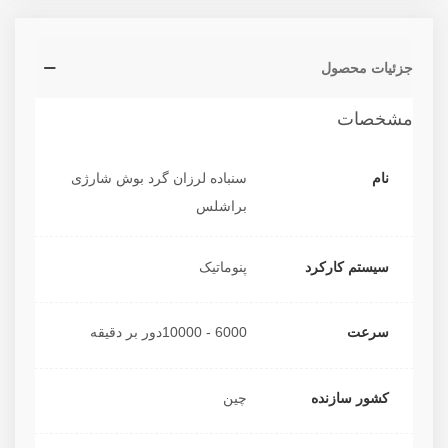
مجهز به فناوری پایداری الکتریکی سرعت
توانایی اتصال به تمام کمپرسورها
جزئیات محصول
دارای دسته ارگونومیک
دارای ضمانت اصالت
مشخصات
دارای گارانتی شرکتی
تحت لیسانس آلمان
نام
سنباده لرزان گرد بوش شارژی
برای اطلاعات بیشتر و
قیمت انواع سنباده لرزان بادی
به
براشلس
سایت رستگار صنعت مراجعه نمایید.
جهت
تعمیر انواع سنباده لرزان بادی
به سایت رستگار صنعت
سیستم کارکرد
پنوماتیک
مراجعه نمایید.
سرعت
6000 - 10000دور بر دقیقه
کشور سازنده
چین