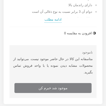
دارای راندمان بالا
دوام آن 3 برابر نسبت به نوع ذغالی آن است
توانایی تنظیم سرعت
ادامه مطلب
سرعت: 6000 تا 10000
مجهز به موتور براشلس
افزودن به مقایسه
0
لرزش در حالت آزاد: 20000 - 12000 لرزش بر دقیقه
بیشینه لرزش: 20000 لرزش بر دقیقه
اندازه صفحه: 125 میلی متر
ناموجود
مجهز به باطری لیتیومی: 4 آمپر
متاسفانه این کالا در حال حاضر موجود نیست. می‌توانید از
دارای شارژر 18 ولت
محصولات مشابه دیدن نموده یا با واحد فروش تماس
محور گریز از مرکز: 1.25 میلی متر
بگیرید.
دارای کیسه گرد و غبار
وزن: 930 گرم
موجود شد خبرم کن
اقلام همراه: باطری، شارژر،کیسه گرد و غبار،کیف
مناسب صیقلی کردن چوب، صاف کردن بتونه، گچ تازه،
حذف رنگ و ...