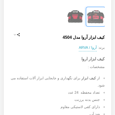
کیف ابزار آروا مدل 4504
آروا / ARVA
برند:
کیف ابزار آروا
مشخصات :
از
کیف ابزار
برای نگهداری و جابجایی ابزار آلات استفاده می
شود.
تعداد محفظه 24 عدد
جنس بدنه برزنت
دارای کفی لاستیکی مقاوم
ضد آب