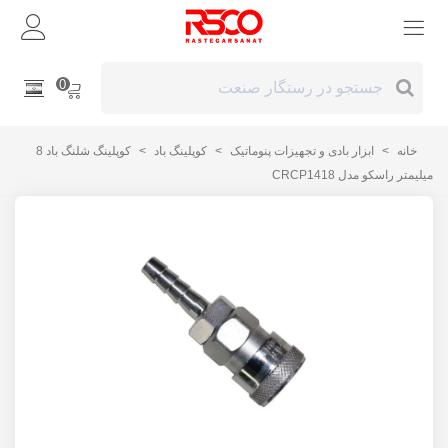
0
خانه
>
ابزار بادی و تجهیزات پنوماتیک
>
کوپلینگ باد
>
کوپلینگ شلنگ باد 8
میلیمتر راسکو مدل CRCP1418