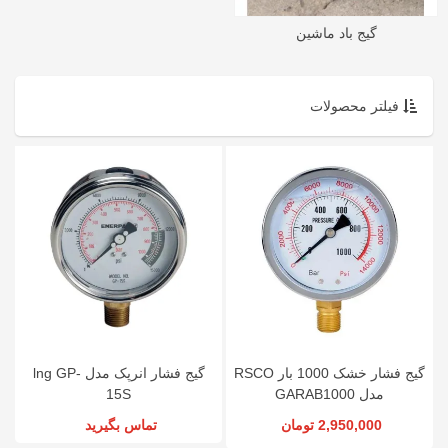
گیج باد ماشین
فیلتر محصولات
گیج فشار خشک 1000 بار RSCO
گیج فشار انرپک مدل lng GP-
مدل GARAB1000
15S
2,950,000 تومان
تماس بگیرید