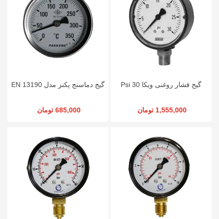
گیج فشار روغنی ویکا 30 Psi
گیج دماسنج پکنز مدل EN 13190
1,555,000 تومان
685,000 تومان