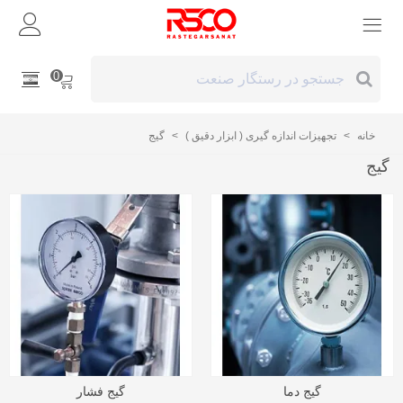
0
خانه
>
تجهیزات اندازه گیری ( ابزار دقیق )
>
گیج
گیج
گیج دما
گیج فشار