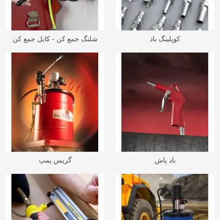
کوپلینگ باد
شلنگ جمع کن - کابل جمع کن
باد پاش
گریس پمپ