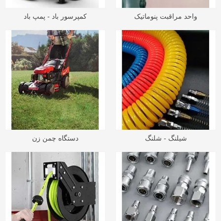
واحد مراقبت پنوماتیک
کمپرسور باد - پمپ باد
شیلنگ - شلنگ
دستگاه چمن زن