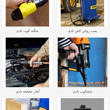
پمپ روغن کش بادی
منگنه کوب بادی
میخکوب بادی
آچار جغجغه بادی