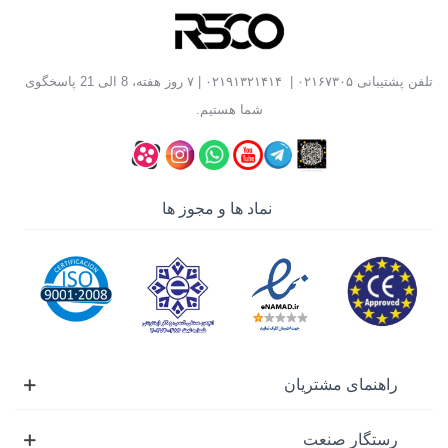
قطعاتی است که روی شفت نصب شده‌اند استفاده می‌شود به
همین دلیل این ابزار با نام
بلبرینگ کش هیدرولیک
نیز شناخته
می‌شود.این ابزار با استفاده از نیروی هیدرولیک، قدرت
تلفن پشتیبانی
۰۲۱۶۷۳۰۵
|
۰۲۱۹۱۳۲۱۴۱۴
| ۷ روز هفته، 8 الی 21 پاسخگوی
کششی بالایی ایجاد کرده و امکان جداسازی قطعات سنگین،
شما هستیم.
زنگ زده و یا قطعات با اتصال محکم را با کمترین فشار دستی
فراهم می‌کند.
دستگاه پولی کش هیدرولیکی
که به اشتباه با نام
فولی کش
نماد ها و مجوز ها
هیدرولیک
نیز شناخته می‌شود، در تعمیرگاه‌های خودرو، صنایع
تولیدی، کارگاه‌های ماشین‌کاری و واحدهای تعمیر و نگهداری
صنعتی کاربرد گسترده‌ای دارد.
انواع پولی کش هیدرولیک
پولی کش‌های هیدرولیک بر اساس نوع ساختار و سیستم ایجاد
فشار به مدل‌های مختلفی تقسیم می‌شوند. مهم‌ترین انواع این
راهنمای مشتریان
ابزار شامل مدل‌های زیر هستند:
رستگار صنعت
پولی کش هیدرولیک پمپ سرخود