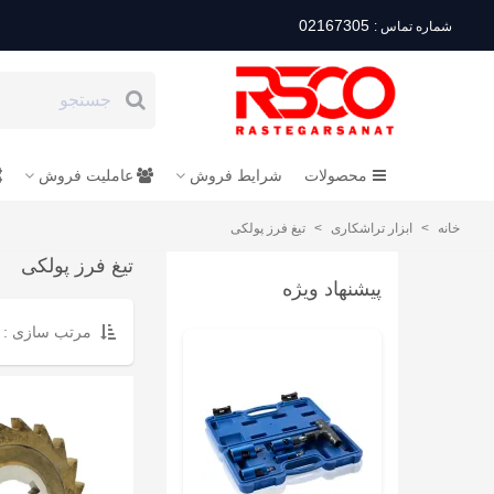
02167305
شماره تماس :
محصولات
شرایط فروش
عاملیت فروش
خانه
>
ابزار تراشکاری
>
تیغ فرز پولکی
تیغ فرز پولکی
پیشنهاد ویژه
مرتب سازی :