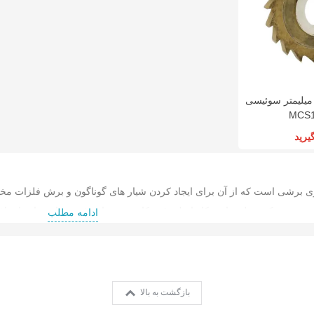
صفحه سنگ برش آهن
آچار چرخ گیربکسی
مینی فرز رستگار
مینی RSCO مدل
RSCO مدل TWA30
صنعت 850 وات مدل
MGS800
CD115X3
60,000 تومان
12,500,000 تومان
4,680,000 تومان
یغ فرز پولکی 100 میلیمتر سوئیسی
یرید
ری برشی است که از آن برای ایجاد کردن شیار های گوناگون و برش فلزات مخت
د به معنی که سطح جانبی کار اصلی فرز کاری و پیشانی فرز جدار شیار را صا
ادامه مطلب
ست فرز پولکی جهت شیار زنی و فرز کاری های سنگین و عمیق استفاده می شو
ی
ی فرز پولکی به گونه ای طراحی و ساخته شده است که هم از جلو هم از طرفین
بازگشت به بالا