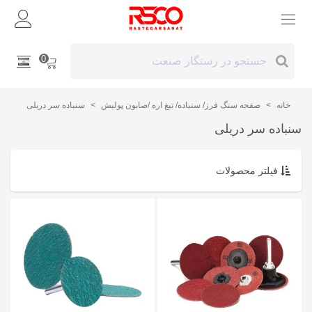
0
خانه
>
صفحه سنگ فرز/ سنباده/ تیغ اره /صابون پولیش
>
سنباده سر دریلی
سنباده سر دریلی
فیلتر محصولات