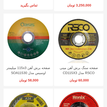
SOE11511
3,250,000 تومان
تماس بگیرید
صفحه سنگ برش آهن مینی
صفحه برش آهن 115x3 میلیمتر
RSCO مدل CD115X3
اوسیس مدل SOA11530
60,000 تومان
58,000 تومان