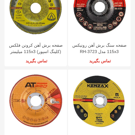
صفحه سنگ برش آهن رونیکس
صفحه برش آهن کرونن فلکس
115x3 مدل RH-3723
(کلینگ اسپور) 115x3 میلیمتر
تماس بگیرید
تماس بگیرید