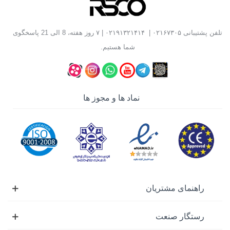
برای
برش
،
سایش
،
پرداخت
و
آماده‌سازی سطوح
مختلف
مورد استفاده قرار می‌گیرد. این محصولات در مدل‌های متنوعی
تلفن پشتیبانی
۰۲۱۶۷۳۰۵
|
۰۲۱۹۱۳۲۱۴۱۴
| ۷ روز هفته، 8 الی 21 پاسخگوی
تولید می‌شوند و بسته به نوع متریال، دستگاه و نوع کاربری،
شما هستیم.
انتخاب صفحه مناسب می‌تواند تأثیر زیادی بر کیفیت برش،
سرعت انجام کار و ایمنی کاربر داشته باشد.
کاربرد صفحه سنگ
نماد ها و مجوز ها
صفحه سنگ‌ بر روی دستگاه‌های فرز، مینی فرز، پروفیل بر و
فارسی بر نصب می‌شوند و کاربردهای متنوعی در صنایع فلزی،
ساختمان‌سازی، سنگ‌کاری، تأسیسات، خودروسازی، نجاری و
کارگاه‌های تولیدی دارند.
1. برش آهن، فولاد و استیل
2. برش سنگ، گرانیت و سرامیک
راهنمای مشتریان
3. سایش و پرداخت فلزات
4. سنباده‌زنی و آماده‌سازی سطوح
رستگار صنعت
5. تیز کردن ابزارهای فلزی