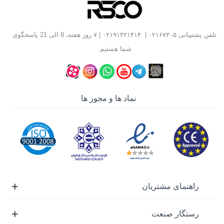
که برای ثابت نگه داشتن لوله هنگام برش، رزوه‌زنی،
جوشکاری و مونتاژ مورد استفاده قرار می‌گیرد. استفاده از
تلفن پشتیبانی
۰۲۱۶۷۳۰۵
|
۰۲۱۹۱۳۲۱۴۱۴
| ۷ روز هفته، 8 الی 21 پاسخگوی
گیره مناسب علاوه بر افزایش دقت کار، از حرکت لوله، آسیب
شما هستیم.
به قطعه و کاهش کیفیت عملیات جلوگیری می‌کند.
این ابزار معمولاً در کنار
حدیده لوله
،
لوله بر
و
آچار لوله گیر
استفاده می‌شود و یکی از تجهیزات اصلی کارگاه‌های
نماد ها و مجوز ها
تأسیسات، صنایع نفت و گاز، پروژه‌های ساختمانی و واحدهای
تعمیر و نگهداری به شمار می‌رود.
انواع گیره لوله گیر
انتخاب
گیره لوله گیر
مناسب به محل استفاده، قطر لوله، نوع
عملیات و حجم کار بستگی دارد. هر مدل برای شرایط خاصی
طراحی شده است و آشنایی با تفاوت آن‌ها به انتخاب صحیح
راهنمای مشتریان
دستگاه کمک می‌کند.
رستگار صنعت
گیره لوله گیر رومیزی