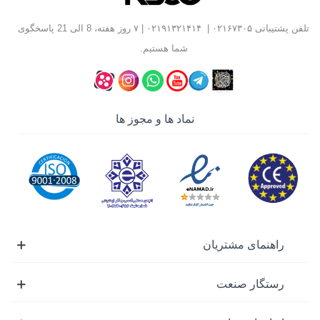
رساندن به پیچ، مهره را برش می‌دهد. مهره بر هیدرولیک در
تلفن پشتیبانی
۰۲۱۶۷۳۰۵
|
۰۲۱۹۱۳۲۱۴۱۴
| ۷ روز هفته، 8 الی 21 پاسخگوی
صنایع نفت و گاز، پتروشیمی، نیروگاه‌ها، معادن، صنایع فولاد،
شما هستیم.
تعمیر ماشین‌آلات سنگین و پروژه‌های صنعتی کاربرد گسترده‌ای
دارد.
در رستگار صنعت انواع
مهره بر هیدرولیک دستی، پمپ جدا و
نماد ها و مجوز ها
شارژی
از برندهای معتبر با ظرفیت‌های مختلف عرضه
می‌شوند تا بتوانید متناسب با سایز مهره، شرایط کاری و نوع
پروژه، بهترین مدل را انتخاب کنید.
انواع مهره بر هیدرولیکی
مهره بر هیدرولیکی دستی
مناسب برای باز کردن مهره‌های زنگ‌زده و گیرکرده
راهنمای مشتریان
بدون نیاز به برق
قابل حمل و مناسب استفاده در محل پروژه
رستگار صنعت
مناسب تعمیرات، سرویس و نگهداری تجهیزات صنعتی