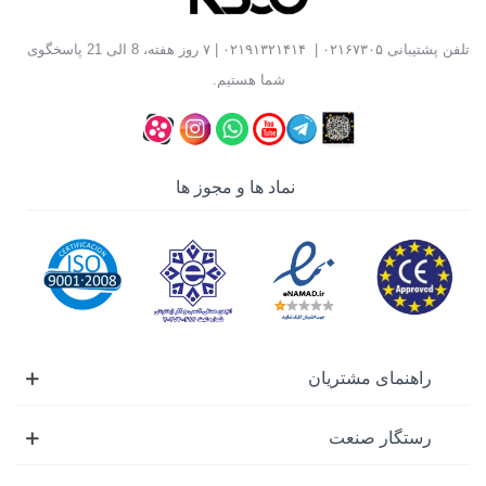
آلن بکس ها بر اساس شکل ظاهری به مدل های متنوعی
تقسیم می شوند که هر کدام برای نوع خاصی از پیچ ها مناسب
تلفن پشتیبانی
۰۲۱۶۷۳۰۵
|
۰۲۱۹۱۳۲۱۴۱۴
| ۷ روز هفته، 8 الی 21 پاسخگوی
می باشند. تعدادی از انواع آلن بکس ها عبارت اند از:
شما هستیم.
آلن بکس ستاره ای
آلن بکس کوتاه
آلن بکس بلند
نماد ها و مجوز ها
آلن بکس تی
آلن بکس E
آلن بکس فوق بلند
آلن بکس هزار خار
آلن بکس فشار قوی
کاربرد آلن بکسی
راهنمای مشتریان
کاربرد آلن بکسی در موارد بسیار زیادی می باشد. عمده
استفاده ی آن برای هر مکانی است که از پیچ آلنی استفاده می
رستگار صنعت
کنند. به طور کل این محصول در موارد زیر کاربرد های فراوانی
دارد: