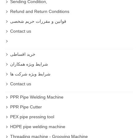
Sending Condition,
Star Allen Socket
Refund and Return Conditions
Short Allen Socket
قوانین و مقررات حریم شخصی
Long Allen Socket
Contact us
T Allen Socket
E Allen Socket
High pressure Allen Socket
خرید اقساطی
What is a Allen Socket used for ?
شرایط ویژه همکاران
Allen Socket is a very practical tool that can be used for
any Allen socket .
شرایط ویژه شرکت ها
Contact us
Allen Socket Price
Allen Socket price is different based on brand , material
PPR Pipe Welding Machine
and origin of the tool .
PPR Pipe Cutter
Buy Allen Socket
PEX pipe pressing tool
You can buy Allen Socket on rastegarsanat website with
HDPE pipe welding machine
high quality and aftersales service .
Threading machine - Grooving Machine