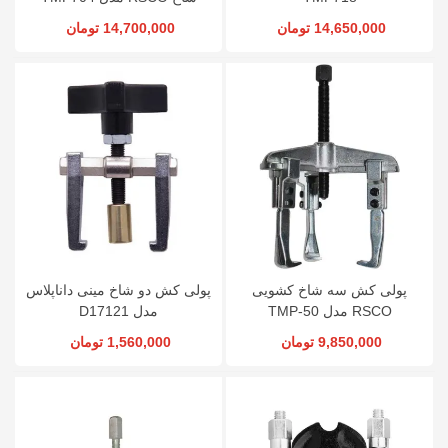
14,650,000 تومان
14,700,000 تومان
پولی کش سه شاخ کشویی
پولی کش دو شاخ مینی داناپلاس
RSCO مدل TMP-50
مدل D17121
9,850,000 تومان
1,560,000 تومان