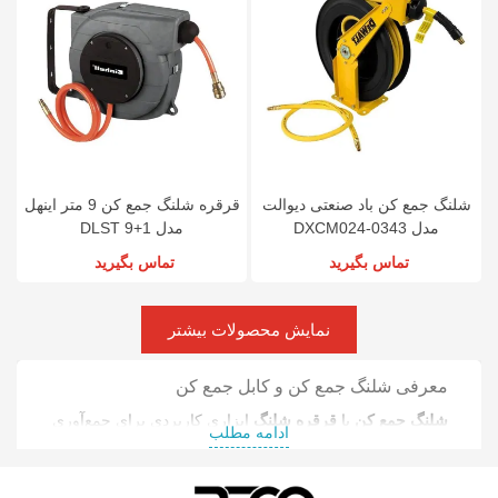
شلنگ جمع کن باد صنعتی دیوالت
قرقره شلنگ جمع کن 9 متر اینهل
مدل DXCM024-0343
مدل DLST 9+1
تماس بگیرید
تماس بگیرید
نمایش محصولات بیشتر
معرفی شلنگ جمع کن و کابل جمع کن
شلنگ جمع کن
یا
قرقره شلنگ
ابزاری کاربردی برای جمع‌آوری
ادامه مطلب
و نگهداری انواع
شلنگ آب
، شلنگ باد و شلنگ‌های صنعتی
است. این محصول که با نام
شیلنگ جمع کن
نیز شناخته