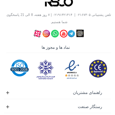
می‌شود از آسیب‌دیدگی شلنگ جلوگیری کرده و عمر آن را
افزایش می‌دهد.
تلفن پشتیبانی
۰۲۱۶۷۳۰۵
|
۰۲۱۹۱۳۲۱۴۱۴
| ۷ روز هفته، 8 الی 21 پاسخگوی
کابل جمع کن
نیز برای مدیریت منظم کابل برق و تجهیزات
شما هستیم.
برقی طراحی شده و ایمنی محیط را بالا می‌برد.
هر دو محصول در تعمیرگاه، کارگاه صنعتی، باغبانی، کارواش و
نماد ها و مجوز ها
مصارف خانگی کاربرد گسترده دارند.
انواع شلنگ جمع کن و کابل جمع کن
شلنگ جمع کن اتوماتیک
دارای مکانیزم فنری داخلی
جمع شدن سریع و کنترل‌شده شلنگ
پرطرفدار در تعمیرگاه‌ها و خطوط تولید
راهنمای مشتریان
مناسب استفاده مداوم
با نام قرقره شلنگ اتوماتیک نیز شناخته می‌شود.
رستگار صنعت
شلنگ جمع کن باد