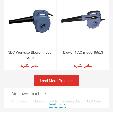
NEC Worksite Blower model
Blower NAC model |5513
5512
تماس بگیرید
تماس بگیرید
Load More Products
Air blower machine
Air blower machine is used for cleaning dust or leaf from
Read more
surfaces .