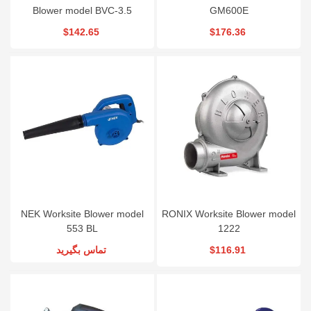
Blower model BVC-3.5
GM600E
$142.65
$176.36
NEK Worksite Blower model
RONIX Worksite Blower model
553 BL
1222
تماس بگیرید
$116.91