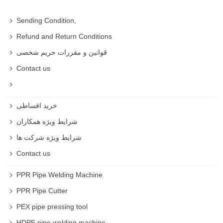
Best Air blower machine
Sending Condition,
Blower is a tool for industrial and household use .
Refund and Return Conditions
Industrial Blower
قوانین و مقررات حریم شخصی
Industrial blower is more powerful than normal blower
Contact us
and its used in wood shops and workshop to remove the
soil and dust .
خرید اقساطی
Air blower machine price
شرایط ویژه همکاران
Price is different based on model , power , brand and
even origin .
شرایط ویژه شرکت ها
Contact us
Best Air blower machine / Best Industrial blower
You can buy best blower machine on rategarsanat
PPR Pipe Welding Machine
website .
PPR Pipe Cutter
Ronix blower machine
PEX pipe pressing tool
AEG Industrial blower
HDPE pipe welding machine