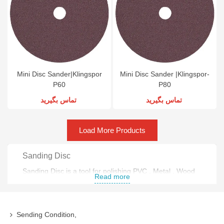
Mini Disc Sander|Klingspor
Mini Disc Sander |Klingspor-
P60
P80
تماس بگیرید
تماس بگیرید
Load More Products
Sanding Disc
Sanding Disc is a tool for polishing PVC , Metal , Wood
Read more
,... surfaces . Sanding Disc are usually put on plastic
surface and then on the grinder . there are different
sizes for Sanding Disc .
Sending Condition,