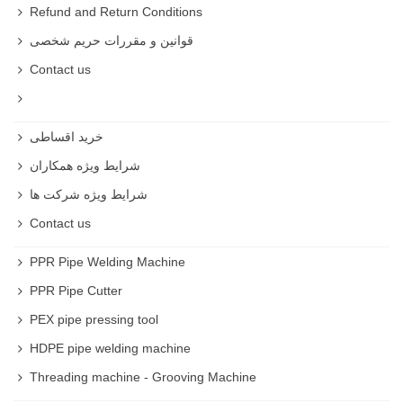
Refund and Return Conditions
Sanding Disc Price
قوانین و مقررات حریم شخصی
To get Sanding Disc price you can check out our website
.
Contact us
Buy Sanding Disc
Buy Sanding Disc online or from our website .
خرید اقساطی
Best Sanding Disc
شرایط ویژه همکاران
Best Sanding Disc in Iran is RSCO brand .
شرایط ویژه شرکت ها
Contact us
PPR Pipe Welding Machine
PPR Pipe Cutter
PEX pipe pressing tool
HDPE pipe welding machine
Threading machine - Grooving Machine