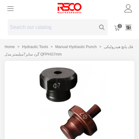
0
Home
>
Hydraulic Tools
>
Manual Hydraulic Punch
>
فک پانچ هیدرولیکی
گرد سایز7میلیمتر مدل QFPHG7mm