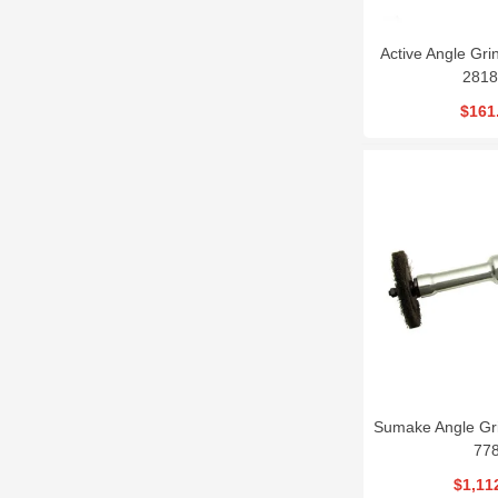
Active Angle Gr
281
$161
Sumake Angle Gr
77
$1,11