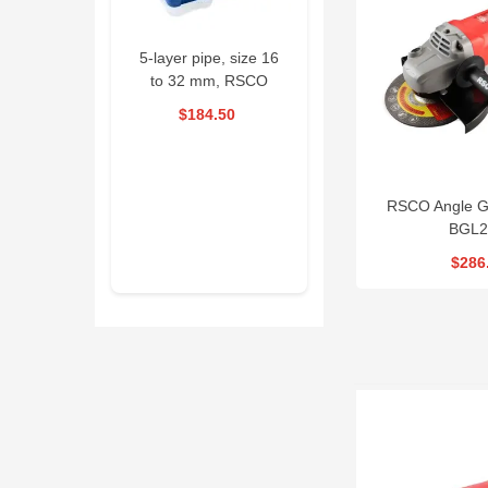
 Pipe Welding
5-layer pipe, size 16
Drain Cleaning
chine RSCO
to 32 mm, RSCO
Machine 390W
|RPWM
|PKSED1632
RSCO| ESG390
56.70
$184.50
$1,593.00
$58.50
pecial offer
16 Days
06
RSCO Angle G
: 58 : 30
BGL2
$286