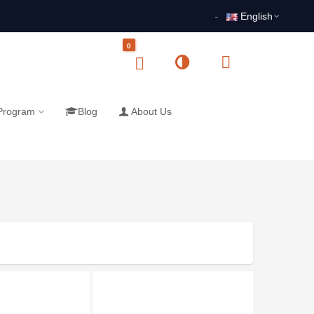
English
0
 Program
Blog
About Us