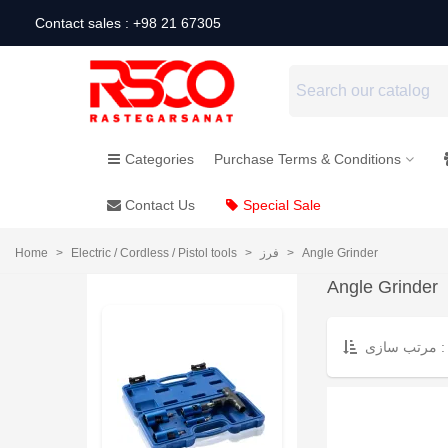
Contact sales : +98 21 67305
Categories
Purchase Terms & Conditions
Contact Us
Special Sale
Home
>
Electric / Cordless / Pistol tools
>
فرز
>
Angle Grinder
Angle Grinder
مرتب سازی :