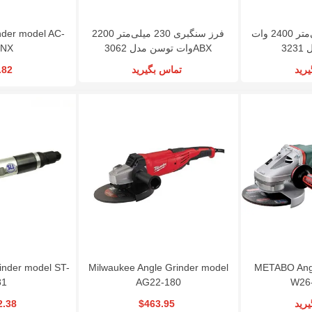
inder model AC-
فرز سنگبری 230 میلی‌متر 2200
سنگ فرز 180 میلی‌متر 2400 وات
8NX
وات توسن مدل 3062ABX
32
.82
تماس بگیرید
رید
inder model ST-
Milwaukee Angle Grinder model
METABO Angl
81
AG22-180
W26
2.38
$463.95
رید