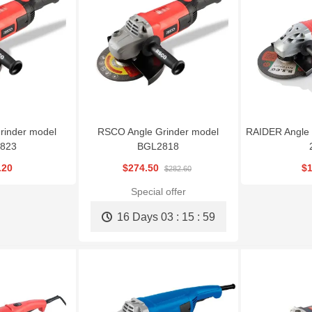
RSCO Metal Cutting
Gearbox Wheel
Angle Grinder RSCO
Disc CD115X3
Wrench|RSCO-TW22
MGS800
$1.08
$225.00
$84.24
rinder model
RSCO Angle Grinder model
RAIDER Angle 
823
BGL2818
.20
$274.50
$1
$282.60
Special offer
16 Days
03 : 15 : 58